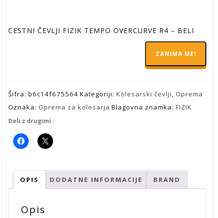
cena
cena
je
je:
CESTNI ČEVLJI FIZIK TEMPO OVERCURVE R4 – BELI
bila:
175,20 €.
ZANIMA ME!
219,00 €.
Šifra:
b6c14f675564
Kategoriji:
Kolesarski čevlji
,
Oprema
Oznaka:
Oprema za kolesarja
Blagovna znamka:
FIZIK
Deli z drugimi :
OPIS
DODATNE INFORMACIJE
BRAND
Opis