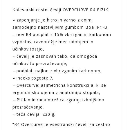
Kolesarski cestni čevlji OVERCURVE R4 FIZIK
– zapenjanje je hitro in varno z enim
samodejno nastavljivim gumbom Boa IP1-B,
– nov R4 podplat s 15% vbrizganim karbonom
vzpostavi ravnotežje med udobjem in
učinkovitostjo,
– čevelj je zasnovan tako, da omogoča
učinkovito prezračevanje,
– podplat: najlon z vbrizganim karbonom,
– indeks togosti: 7,
– Overcurve: asimetrična konstrukcija, ki se
ergonomsko ujema z anatomijo stopala,
– PU laminirana mrežica zgoraj: izboljšano
prezračevanje,
– teža čevlja: 230 g.
”R4 Overcurve je vsestranski čevelj za cestno