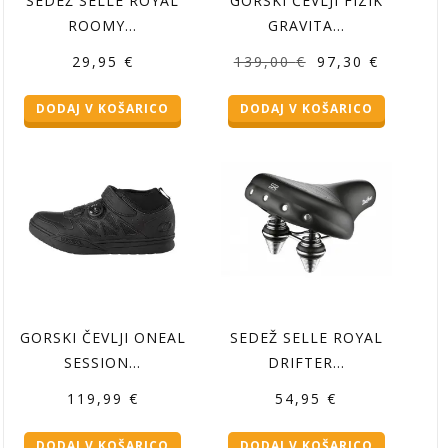
SEDEŽ SELLE ROYAL
GORSKI ČEVLJI FIZIK
ROOMY…
GRAVITA…
Izvirna
Trenutna
29,95
€
139,00
€
97,30
€
cena
cena
DODAJ V KOŠARICO
DODAJ V KOŠARICO
je
je:
bila:
97,30 €.
139,00 €.
GORSKI ČEVLJI ONEAL
SEDEŽ SELLE ROYAL
SESSION…
DRIFTER…
119,99
€
54,95
€
DODAJ V KOŠARICO
DODAJ V KOŠARICO