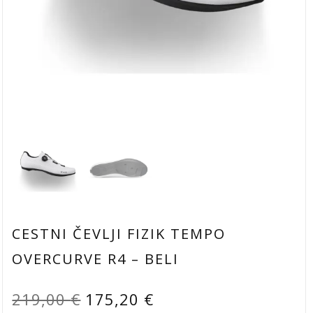
CESTNI ČEVLJI FIZIK TEMPO
OVERCURVE R4 – BELI
Izvirna
Trenutna
219,00
€
175,20
€