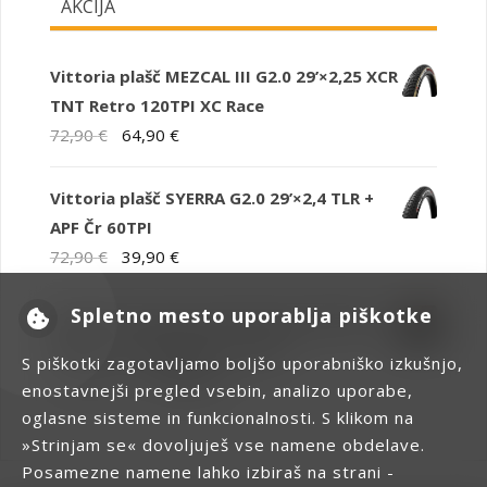
AKCIJA
Vittoria plašč MEZCAL III G2.0 29’×2,25 XCR
TNT Retro 120TPI XC Race
Izvirna
Trenutna
72,90
€
64,90
€
cena
cena
je
je:
Vittoria plašč SYERRA G2.0 29’×2,4 TLR +
bila:
64,90 €.
APF Čr 60TPI
72,90 €.
Izvirna
Trenutna
72,90
€
39,90
€
cena
cena
Spletno mesto uporablja piškotke
je
je:
Električno mestno kolo Bottecchia BE19
bila:
39,90 €.
AKCIJA - s subvencijo 1.190€ !
S piškotki zagotavljamo boljšo uporabniško izkušnjo,
72,90 €.
Izvirna
Trenutna
2.399,00
€
1.590,00
€
enostavnejši pregled vsebin, analizo uporabe,
cena
cena
oglasne sisteme in funkcionalnosti. S klikom na
je
je:
»Strinjam se« dovoljuješ vse namene obdelave.
bila:
1.590,00 €.
Posamezne namene lahko izbiraš na strani -