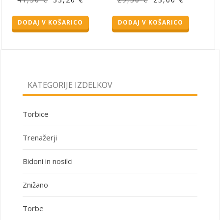
cena
cena
cena
cena
DODAJ V KOŠARICO
DODAJ V KOŠARICO
je
je:
je
je:
bila:
33,20 €.
bila:
23,60 €.
41,50 €.
29,50 €.
KATEGORIJE IZDELKOV
Torbice
Trenažerji
Bidoni in nosilci
Znižano
Torbe