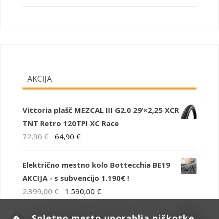
AKCIJA
Vittoria plašč MEZCAL III G2.0 29’×2,25 XCR
TNT Retro 120TPI XC Race
Izvirna
Trenutna
72,90
€
64,90
€
cena
cena
je
je:
Električno mestno kolo Bottecchia BE19
bila:
64,90 €.
AKCIJA - s subvencijo 1.190€ !
72,90 €.
Izvirna
Trenutna
2.399,00
€
1.590,00
€
cena
cena
Spletno mesto uporablja piškotke
je
je: