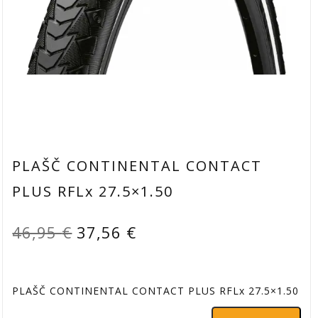
PLAŠČ CONTINENTAL CONTACT
PLUS RFLx 27.5×1.50
Izvirna
Trenutna
46,95
€
37,56
€
cena
cena
je
je:
PLAŠČ CONTINENTAL CONTACT PLUS RFLx 27.5×1.50
bila:
37,56 €.