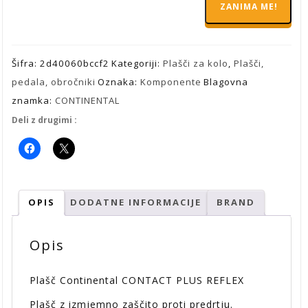
ZANIMA ME!
46,95 €.
Šifra:
2d40060bccf2
Kategoriji:
Plašči za kolo
,
Plašči,
pedala, obročniki
Oznaka:
Komponente
Blagovna
znamka:
CONTINENTAL
Deli z drugimi :
OPIS
DODATNE INFORMACIJE
BRAND
Opis
Plašč Continental CONTACT PLUS REFLEX
Plašč z izmjemno zaščito proti predrtju.