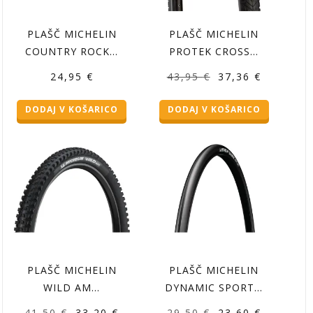
PLAŠČ MICHELIN
PLAŠČ MICHELIN
COUNTRY ROCK…
PROTEK CROSS…
Izvirna
Trenutna
24,95
€
43,95
€
37,36
€
cena
cena
DODAJ V KOŠARICO
DODAJ V KOŠARICO
je
je:
bila:
37,36 €.
43,95 €.
PLAŠČ MICHELIN
PLAŠČ MICHELIN
WILD AM…
DYNAMIC SPORT…
Izvirna
Trenutna
Izvirna
Trenutna
41,50
€
33,20
€
29,50
€
23,60
€