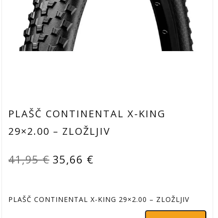
PLAŠČ CONTINENTAL X-KING
29×2.00 – ZLOŽLJIV
Izvirna
Trenutna
41,95
€
35,66
€
cena
cena
je
je:
PLAŠČ CONTINENTAL X-KING 29×2.00 – ZLOŽLJIV
bila:
35,66 €.