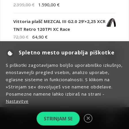
Izvirna
Trenutna
2.399,00
€
1.590,00
€
cena
cena
je
je:
Vittoria plašč MEZCAL III G2.0 29’×2,25 XCR
bila:
1.590,00 €.
TNT Retro 120TPI XC Race
2.399,00 €.
Izvirna
Trenutna
72,90
€
64,90
€
cena
cena
Spletno mesto uporablja piškotke
je
je:
Vittoria plašč SYERRA G2.0 29’×2,4 TLR +
bila:
64,90 €.
APF Čr 60TPI
S piškotki zagotavljamo boljšo uporabniško izkušnjo,
72,90 €.
Izvirna
Trenutna
72,90
€
39,90
€
enostavnejši pregled vsebin, analizo uporabe,
cena
cena
oglasne sisteme in funkcionalnosti. S klikom na
je
je:
»Strinjam se« dovoljuješ vse namene obdelave.
bila:
39,90 €.
Posamezne namene lahko izbiraš na strani -
72,90 €.
Nastavitve
Išči:
Copyright 2026 DenSports | Hiša koles, servis koles. servis smuči, e-
0
STRINJAM SE
kolesa Maribor
Iskanje