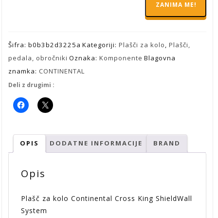
ZANIMA ME!
41,95 €.
Šifra:
b0b3b2d3225a
Kategoriji:
Plašči za kolo
,
Plašči,
pedala, obročniki
Oznaka:
Komponente
Blagovna
znamka:
CONTINENTAL
Deli z drugimi :
OPIS
DODATNE INFORMACIJE
BRAND
Opis
Plašč za kolo Continental Cross King ShieldWall
System