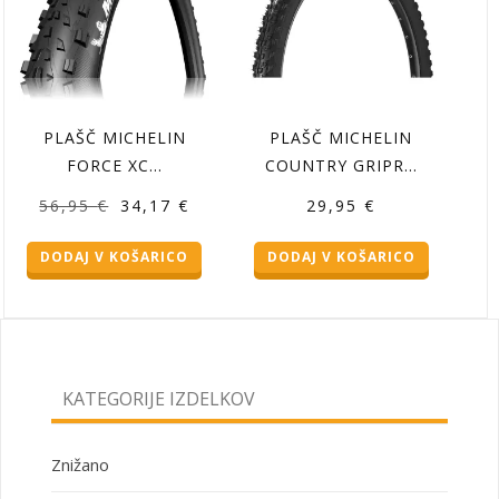
PLAŠČ MICHELIN
PLAŠČ MICHELIN
FORCE XC…
COUNTRY GRIPR…
Izvirna
Trenutna
56,95
€
34,17
€
29,95
€
cena
cena
DODAJ V KOŠARICO
DODAJ V KOŠARICO
je
je:
bila:
34,17 €.
56,95 €.
KATEGORIJE IZDELKOV
Znižano