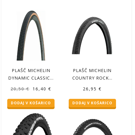
PLAŠČ MICHELIN
PLAŠČ MICHELIN
DYNAMIC CLASSIC…
COUNTRY ROCK…
Izvirna
Trenutna
20,50
€
16,40
€
26,95
€
cena
cena
DODAJ V KOŠARICO
DODAJ V KOŠARICO
je
je:
bila:
16,40 €.
20,50 €.