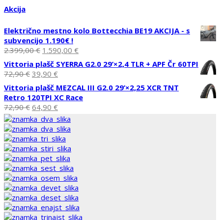
Akcija
Električno mestno kolo Bottecchia BE19 AKCIJA - s
subvencijo 1.190€ !
Izvirna
Trenutna
2.399,00
€
1.590,00
€
cena
cena
Vittoria plašč SYERRA G2.0 29’×2,4 TLR + APF Čr 60TPI
je
je:
Izvirna
Trenutna
72,90
€
39,90
€
bila:
1.590,00 €.
cena
cena
Vittoria plašč MEZCAL III G2.0 29’×2,25 XCR TNT
2.399,00 €.
je
je:
Retro 120TPI XC Race
bila:
39,90 €.
Izvirna
Trenutna
72,90
€
64,90
€
72,90 €.
cena
cena
je
je:
bila:
64,90 €.
72,90 €.