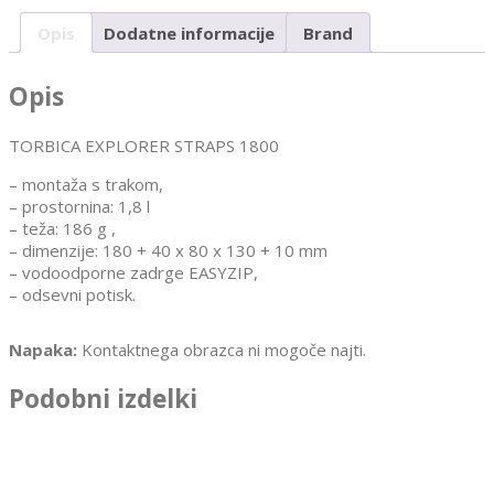
Opis
Dodatne informacije
Brand
Opis
TORBICA EXPLORER STRAPS 1800
– montaža s trakom,
– prostornina: 1,8 l
– teža: 186 g ,
– dimenzije: 180 + 40 x 80 x 130 + 10 mm
– vodoodporne zadrge EASYZIP,
– odsevni potisk.
Napaka:
Kontaktnega obrazca ni mogoče najti.
Podobni izdelki