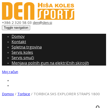
+386 2 320 58 03
den@den.si
Toggle navigation
Domov
Kontakt
Spletna trgovina
Servis koles
Servis smuči
Menjava polnih gum na električnih skirojih
Moj račun
0,00 €
0 artiklov
Domov
/
Torbice
/ TORBICA SKS EXPLORER STRAPS 1800