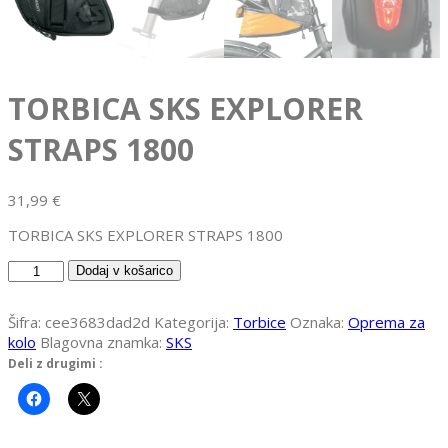
TORBICA SKS EXPLORER
STRAPS 1800
31,99
€
TORBICA SKS EXPLORER STRAPS 1800
TORBICA
Dodaj v košarico
SKS
EXPLORER
Šifra:
cee3683dad2d
Kategorija:
Torbice
Oznaka:
Oprema za
STRAPS
kolo
Blagovna znamka:
SKS
1800
Deli z drugimi :
količina