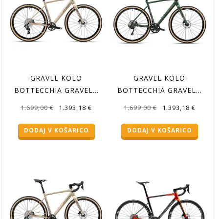
GRAVEL KOLO
GRAVEL KOLO
BOTTECCHIA GRAVEL…
BOTTECCHIA GRAVEL…
Izvirna
Trenutna
Izvirna
Trenutn
1.699,00
€
1.393,18
€
1.699,00
€
1.393,18
€
cena
cena
cena
cena
DODAJ V KOŠARICO
DODAJ V KOŠARICO
je
je:
je
je:
bila:
1.393,18 €.
bila:
1.393,18
1.699,00 €.
1.699,00 €.