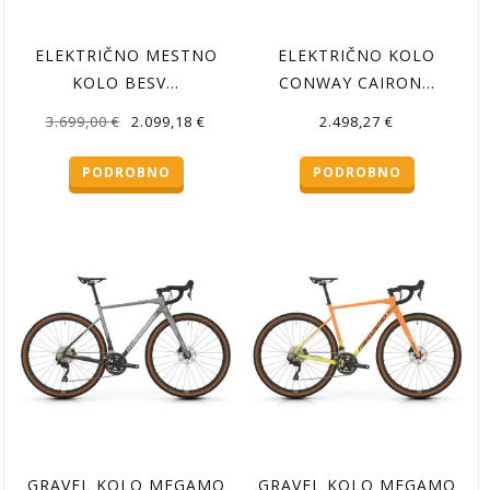
ELEKTRIČNO MESTNO
ELEKTRIČNO KOLO
KOLO BESV…
CONWAY CAIRON…
Izvirna
Trenutna
3.699,00
€
2.099,18
€
2.498,27
€
cena
cena
PODROBNO
PODROBNO
je
je:
bila:
2.099,18 €.
3.699,00 €.
GRAVEL KOLO MEGAMO
GRAVEL KOLO MEGAMO