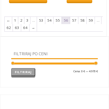
bila:
1.224,30 €.
bila:
1.409,40
1.749,00 €.
2.349,00 €.
←
1
2
3
…
53
54
55
56
57
58
59
…
62
63
64
→
FILTRIRAJ PO CENI
Cena:
0 €
—
4.970 €
Min
Max
FILTRIRAJ
cena
cena