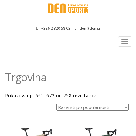
+386 2 320 58 03
den@den.si
Togg
navig
Trgovina
Razvrščeno
Prikazovanje 661–672 od 758 rezultatov
po
priljubljenosti