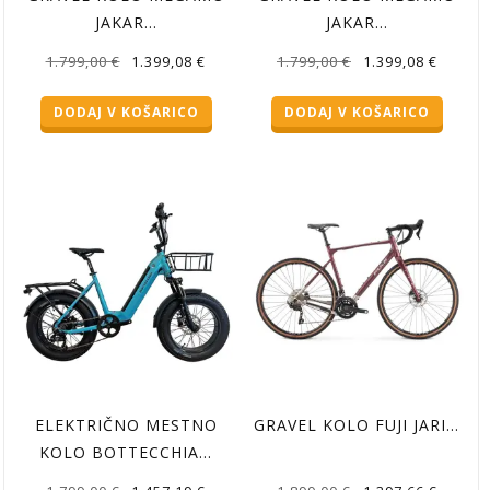
JAKAR…
JAKAR…
Izvirna
Trenutna
Izvirna
Trenutn
1.799,00
€
1.399,08
€
1.799,00
€
1.399,08
€
cena
cena
cena
cena
DODAJ V KOŠARICO
DODAJ V KOŠARICO
je
je:
je
je:
bila:
1.399,08 €.
bila:
1.399,08
1.799,00 €.
1.799,00 €.
ELEKTRIČNO MESTNO
GRAVEL KOLO FUJI JARI…
KOLO BOTTECCHIA…