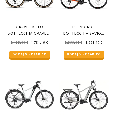
GRAVEL KOLO
CESTNO KOLO
BOTTECCHIA GRAVEL…
BOTTECCHIA 8AVIO…
Izvirna
Trenutna
Izvirna
Trenutn
2.199,00
€
1.781,19
€
2.399,00
€
1.991,17
€
cena
cena
cena
cena
DODAJ V KOŠARICO
DODAJ V KOŠARICO
je
je:
je
je:
bila:
1.781,19 €.
bila:
1.991,17
2.199,00 €.
2.399,00 €.