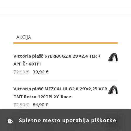
AKCIJA
Vittoria plašč SYERRA G2.0 29’×2,4 TLR +
APF Čr 60TPI
Izvirna
Trenutna
72,90
€
39,90
€
cena
cena
je
je:
Vittoria plašč MEZCAL III G2.0 29’×2,25 XCR
bila:
39,90 €.
TNT Retro 120TPI XC Race
72,90 €.
Izvirna
Trenutna
72,90
€
64,90
€
cena
cena
Spletno mesto uporablja piškotke
je
je:
Električno mestno kolo Bottecchia BE19
bila:
64,90 €.
AKCIJA - s subvencijo 1.190€ !