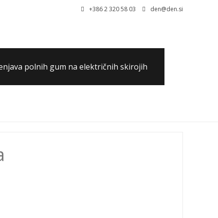
+386 2 320 58 03
den@den.si
njava polnih gum na električnih skirojih
0,00 €
0 artiklov
a