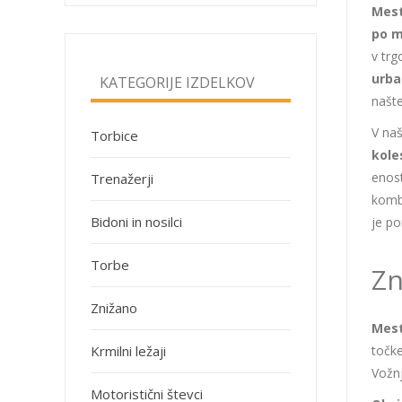
Mest
po m
v trg
urba
KATEGORIJE IZDELKOV
našt
V naš
Torbice
kole
enost
Trenažerji
kombi
Bidoni in nosilci
je po
Torbe
Zn
Znižano
Mest
točke
Krmilni ležaji
Vožnj
Motoristični števci