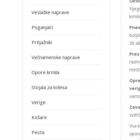
Okvi
Njego
Veslaške naprave
krmil
Poganjalci
Pne
boljš
Prtljažniki
26 al
Pres
Večnamenske naprave
razme
mestn
Opore krmila
Opr
Stojala za kolesa
veri
varn
Verige
Zavo
vzdrž
Košare
Vsa k
Pesta
upora