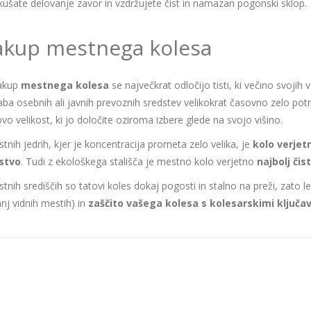
kušate delovanje zavor in vzdržujete čist in namazan pogonski sklop.
kup mestnega kolesa
akup
mestnega kolesa
se največkrat odločijo tisti, ki večino svojih
ba osebnih ali javnih prevoznih sredstev velikokrat časovno zelo potr
vo velikost, ki jo določite oziroma izbere glede na svojo višino.
tnih jedrih, kjer je koncentracija prometa zelo velika, je
kolo verjet
stvo
. Tudi z ekološkega stališča je mestno kolo verjetno
najbolj či
tnih središčih so tatovi koles dokaj pogosti in stalno na preži, zato 
nj vidnih mestih) in
zaščito vašega kolesa s kolesarskimi ključa