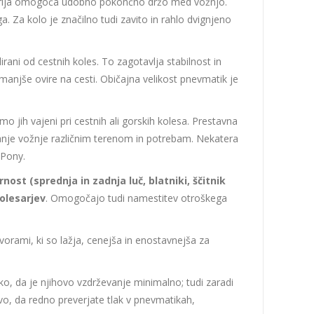
metrija omogoča udobno pokončno držo med vožnjo.
Za kolo je značilno tudi zavito in rahlo dvignjeno
lirani od cestnih koles. To zagotavlja stabilnost in
i manjše ovire na cesti. Običajna velikost pnevmatik je
o jih vajeni pri cestnih ali gorskih kolesa. Prestavna
anje vožnje različnim terenom in potrebam. Nekatera
 Pony.
rnost (sprednja in zadnja luč, blatniki, ščitnik
kolesarjev
. Omogočajo tudi namestitev otroškega
avorami, ki so lažja, cenejša in enostavnejša za
, da je njihovo vzdrževanje minimalno; tudi zaradi
o, da redno preverjate tlak v pnevmatikah,