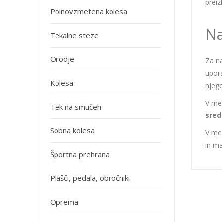
preiz
Polnovzmetena kolesa
Na
Tekalne steze
Orodje
Za n
upora
Kolesa
njego
V mes
Tek na smučeh
sred
Sobna kolesa
V mes
in ma
Športna prehrana
Plašči, pedala, obročniki
Oprema