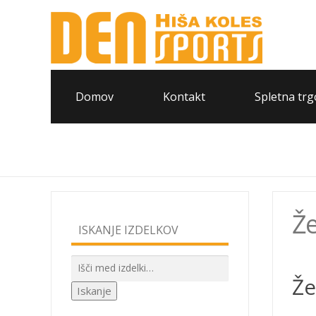
Domov
Kontakt
Spletna trg
Že
ISKANJE IZDELKOV
Išči:
Že
Iskanje