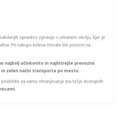
 vsakdanjih opravkov opravijo v urbanem okolju, kjer je
atna. Pri nakupu kolesa morate biti pozorni na
no najbolj učinkovito in najhitrejše prevozno
st in zelen način transporta po mestu
.
le poskrbite za varno shranjevanje (na težje dostopnih
vnicami
.