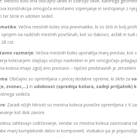
r:
Mestno kolo ima običajno lahek in vzdržljiv okvir, katerega geo
va konstrukcija omogoča enostavno vzpenjanje in sestopanje z njega. 
o ter širok in udoben sedež.
vmatike
: Večina mestnih koles ima pnevmatike, ki so širši in bolj profi
i oprijem na različnih mestnih površinah, kot so tlakovci, asfalt in tud
i 28 col.
tavno razmerje:
Večina mestnih koles uporablja manj prestav, kot sm
rja kolesarjem olajšajo vožnjo navkreber in jim omogočajo prilagaj
a kolesa imajo zgolj eno prestavo – tipičen predstavnih je zimzeleni
ema
: Običajno so opremljana s precej dodatne opreme, ki skrbi za
va
ge, zvonec,…)
in
udobnost (sprednja košara, zadnji prtljažnik) 
ostnega sedeža.
re
: Zaradi nižjih hitrosti so mestna kolesa povečini opremljena z V-z
evanje kot disk zavore.
olesa zahtevajo vzdrževanje, vendar so mestna kolesa zasnovana tako
be manj kompleksnih delov in komponent. Vsekakor pa je priporočljiv