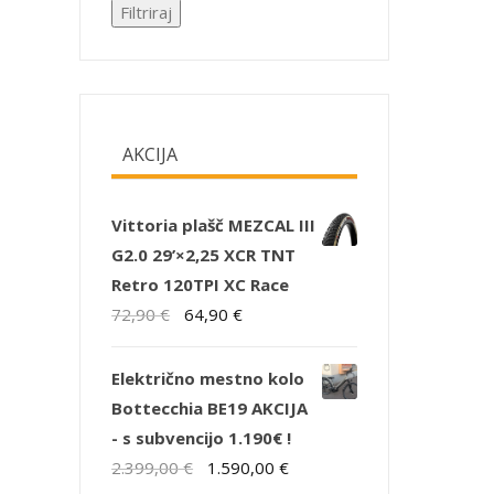
Filtriraj
AKCIJA
Vittoria plašč MEZCAL III
G2.0 29’×2,25 XCR TNT
Retro 120TPI XC Race
Izvirna
Trenutna
72,90
€
64,90
€
cena
cena
je
je:
Električno mestno kolo
bila:
64,90 €.
Bottecchia BE19 AKCIJA
72,90 €.
- s subvencijo 1.190€ !
Izvirna
Trenutna
2.399,00
€
1.590,00
€