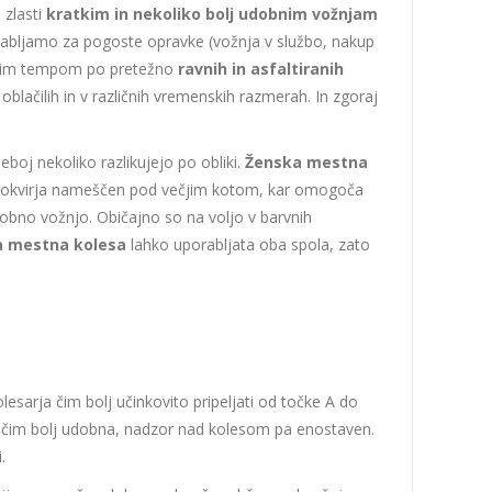
 zlasti
kratkim in nekoliko bolj udobnim vožnjam
abljamo za pogoste opravke (vožnja v službo, nakup
 hitrim tempom po pretežno
ravnih in asfaltiranih
lačilih in v različnih vremenskih razmerah. In zgoraj
seboj nekoliko razlikujejo po obliki.
Ženska mestna
lec okvirja nameščen pod večjim kotom, kar omogoča
obno vožnjo. Običajno so na voljo v barvnih
 mestna kolesa
lahko uporabljata oba spola, zato
sarja čim bolj učinkovito pripeljati od točke A do
nja čim bolj udobna, nadzor nad kolesom pa enostaven.
.