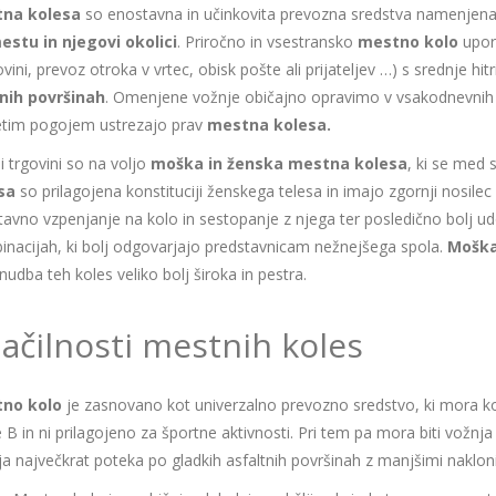
na kolesa
so enostavna in učinkovita prevozna sredstva namenjena
estu in njegovi okolici
. Priročno in vsestransko
mestno kolo
upor
ovini, prevoz otroka v vrtec, obisk pošte ali prijateljev …) s srednje
nih površinah
. Omenjene vožnje običajno opravimo v vsakodnevnih ob
etim pogojem ustrezajo prav
mestna kolesa.
i trgovini so na voljo
moška in ženska mestna kolesa
, ki se med 
sa
so prilagojena konstituciji ženskega telesa in imajo zgornji nosi
avno vzpenjanje na kolo in sestopanje z njega ter posledično bolj ud
nacijah, ki bolj odgovarjajo predstavnicam nežnejšega spola.
Moška
nudba teh koles veliko bolj široka in pestra.
ačilnosti mestnih koles
no kolo
je zasnovano kot univerzalno prevozno sredstvo, ki mora kole
 B in ni prilagojeno za športne aktivnosti. Pri tem pa mora biti vož
a največkrat poteka po gladkih asfaltnih površinah z manjšimi nakloni