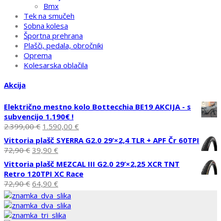
Bmx
Tek na smučeh
Sobna kolesa
Športna prehrana
Plašči, pedala, obročniki
Oprema
Kolesarska oblačila
Akcija
Električno mestno kolo Bottecchia BE19 AKCIJA - s
subvencijo 1.190€ !
Izvirna
Trenutna
2.399,00
€
1.590,00
€
cena
cena
Vittoria plašč SYERRA G2.0 29’×2,4 TLR + APF Čr 60TPI
je
je:
Izvirna
Trenutna
72,90
€
39,90
€
bila:
1.590,00 €.
cena
cena
Vittoria plašč MEZCAL III G2.0 29’×2,25 XCR TNT
2.399,00 €.
je
je:
Retro 120TPI XC Race
bila:
39,90 €.
Izvirna
Trenutna
72,90
€
64,90
€
72,90 €.
cena
cena
je
je:
bila:
64,90 €.