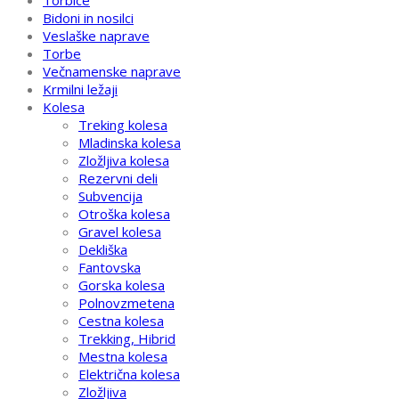
Torbice
Bidoni in nosilci
Veslaške naprave
Torbe
Večnamenske naprave
Krmilni ležaji
Kolesa
Treking kolesa
Mladinska kolesa
Zložljiva kolesa
Rezervni deli
Subvencija
Otroška kolesa
Gravel kolesa
Dekliška
Fantovska
Gorska kolesa
Polnovzmetena
Cestna kolesa
Trekking, Hibrid
Mestna kolesa
Električna kolesa
Zložljiva