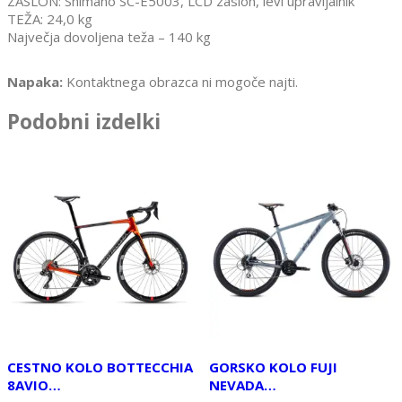
ZASLON: Shimano SC-E5003, LCD zaslon, levi upravljalnik
TEŽA: 24,0 kg
Največja dovoljena teža – 140 kg
Napaka:
Kontaktnega obrazca ni mogoče najti.
Podobni izdelki
CESTNO KOLO BOTTECCHIA
GORSKO KOLO FUJI
8AVIO…
NEVADA…