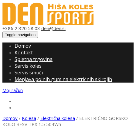
+386 2 320 58 03
den@den.si
Toggle navigation
Domov
Kontakt
Spletna trgovina
Servis koles
Servis smuči
Menjava polnih gum na električnih skirojih
Moj račun
0,00 €
0 artiklov
Domov
/
Kolesa
/
Električna kolesa
/ ELEKTRIČNO GORSKO
KOLO BESV TRX 1.5 504Wh