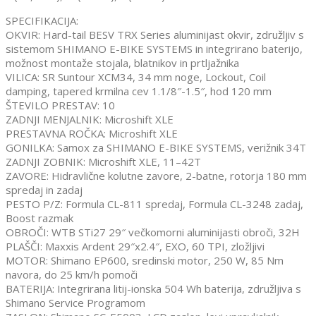
SPECIFIKACIJA:
OKVIR: Hard-tail BESV TRX Series aluminijast okvir, združljiv s
sistemom SHIMANO E-BIKE SYSTEMS in integrirano baterijo,
možnost montaže stojala, blatnikov in prtljažnika
VILICA: SR Suntour XCM34, 34 mm noge, Lockout, Coil
damping, tapered krmilna cev 1.1/8″-1.5″, hod 120 mm
ŠTEVILO PRESTAV: 10
ZADNJI MENJALNIK: Microshift XLE
PRESTAVNA ROČKA: Microshift XLE
GONILKA: Samox za SHIMANO E-BIKE SYSTEMS, verižnik 34T
ZADNJI ZOBNIK: Microshift XLE, 11–42T
ZAVORE: Hidravlične kolutne zavore, 2-batne, rotorja 180 mm
spredaj in zadaj
PESTO P/Z: Formula CL-811 spredaj, Formula CL-3248 zadaj,
Boost razmak
OBROČI: WTB STi27 29″ večkomorni aluminijasti obroči, 32H
PLAŠČI: Maxxis Ardent 29″x2.4″, EXO, 60 TPI, zložljivi
MOTOR: Shimano EP600, sredinski motor, 250 W, 85 Nm
navora, do 25 km/h pomoči
BATERIJA: Integrirana litij-ionska 504 Wh baterija, združljiva s
Shimano Service Programom