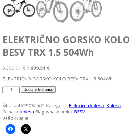
ELEKTRIČNO GORSKO KOLO
BESV TRX 1.5 504Wh
Izvirna
Trenutna
3.399,01
€
1.699,51
€
cena
cena
ELEKTRIČNO GORSKO KOLO BESV TRX 1.5 504Wh
je
je:
bila:
1.699,51 €.
ELEKTRIČNO
Dodaj v košarico
3.399,01 €.
GORSKO
KOLO
Šifra:
aaf62903c565
Kategoriji:
Električna kolesa
,
Kolesa
BESV
Oznaka:
kolesa
Blagovna znamka:
BESV
TRX
Deli z drugimi :
1.5
504Wh
količina