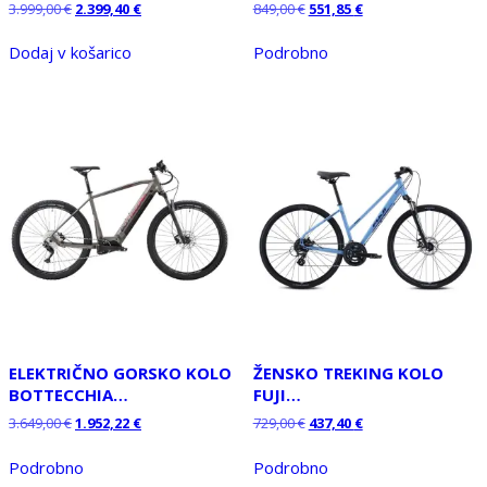
Izvirna
Trenutna
Izvirna
Trenutna
3.999,00
€
2.399,40
€
849,00
€
551,85
€
cena
cena
cena
cena
je
je:
je
je:
Dodaj v košarico
Podrobno
bila:
2.399,40 €.
bila:
551,85 €.
3.999,00 €.
849,00 €.
ELEKTRIČNO GORSKO KOLO
ŽENSKO TREKING KOLO
BOTTECCHIA…
FUJI…
Izvirna
Trenutna
Izvirna
Trenutna
3.649,00
€
1.952,22
€
729,00
€
437,40
€
cena
cena
cena
cena
je
je:
je
je:
Podrobno
Podrobno
bila:
1.952,22 €.
bila:
437,40 €.