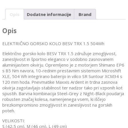
Opis
Dodatne informacije
Brand
Opis
ELEKTRIČNO GORSKO KOLO BESV TRX 1.5 504Wh
Električno gorsko kolo BESV TRX 1.5 združuje zmogljivost,
zanesljivost in športno eleganco v sodobno zasnovanem
aluminijastem okvirju. Opremljeno je z motorjem Shimano EP6
s 85 Nm navora, 10-rednim prestavnim sistemom Microshift
XLE, 504 Wh integrirano baterijo in vilico SR Suntour XCM34 s
120 mm hoda. Pnevmatike Maxxis Ardent in trdna zasnova
okvirja zagotavljajo stabilnost ter nadzor tako pri vzponih kot
spustih. Barvna kombinacija Steel-Grey z Night-Black poudarja
robusten značaj kolesa, namenjenega vsem, ki iščejo
brezkompromisno zmogljivost in zanesljivost na gorskih
poteh.
VELIKOSTI:
S (42,5 cm), M (46 cm), L (49 cm)