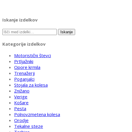
3.649,00 €.
729,00 €.
Iskanje izdelkov
Išči:
Iskanje
Kategorije izdelkov
Motoristični števci
Prtljažniki
Opore krmila
Trenažerji
Poganjalci
Stojala za kolesa
Znižano
Verige
Košare
Pesta
Polnovzmetena kolesa
Orodje
Tekalne steze