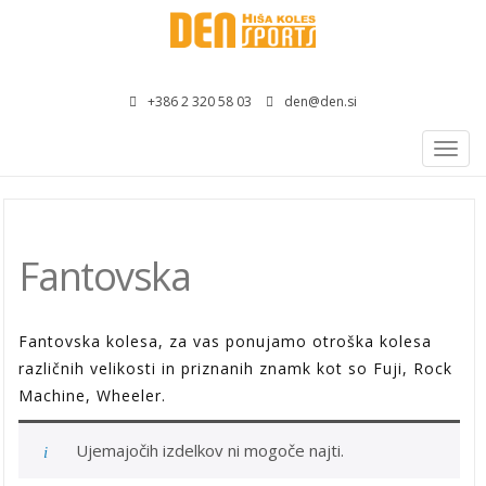
+386 2 320 58 03
den@den.si
Togg
navig
Fantovska
Fantovska kolesa, za vas ponujamo otroška kolesa
različnih velikosti in priznanih znamk kot so Fuji, Rock
Machine, Wheeler.
Ujemajočih izdelkov ni mogoče najti.