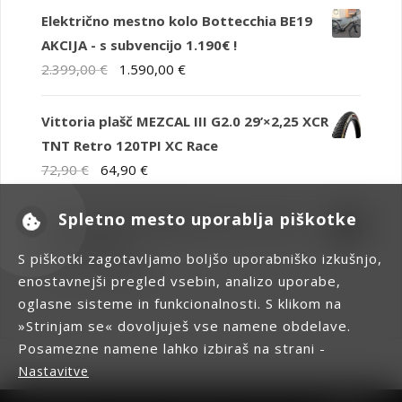
Električno mestno kolo Bottecchia BE19
AKCIJA - s subvencijo 1.190€ !
Izvirna
Trenutna
2.399,00
€
1.590,00
€
cena
cena
je
je:
Vittoria plašč MEZCAL III G2.0 29’×2,25 XCR
bila:
1.590,00 €.
TNT Retro 120TPI XC Race
2.399,00 €.
Izvirna
Trenutna
72,90
€
64,90
€
cena
cena
Spletno mesto uporablja piškotke
je
je:
Vittoria plašč SYERRA G2.0 29’×2,4 TLR +
bila:
64,90 €.
APF Čr 60TPI
S piškotki zagotavljamo boljšo uporabniško izkušnjo,
72,90 €.
Izvirna
Trenutna
72,90
€
39,90
€
enostavnejši pregled vsebin, analizo uporabe,
cena
cena
oglasne sisteme in funkcionalnosti. S klikom na
je
je:
»Strinjam se« dovoljuješ vse namene obdelave.
bila:
39,90 €.
Posamezne namene lahko izbiraš na strani -
72,90 €.
Nastavitve