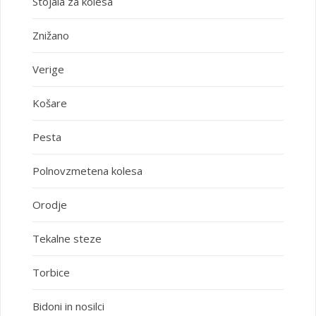
Stojala za kolesa
Znižano
Verige
Košare
Pesta
Polnovzmetena kolesa
Orodje
Tekalne steze
Torbice
Bidoni in nosilci