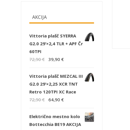
AKCIJA
Vittoria plašč SYERRA
G2.0 29’×2,4 TLR + APF Čr
60TPI
Izvirna
Trenutna
72,90
€
39,90
€
cena
cena
je
je:
Vittoria plašč MEZCAL III
bila:
39,90 €.
G2.0 29’×2,25 XCR TNT
72,90 €.
Retro 120TPI XC Race
Izvirna
Trenutna
72,90
€
64,90
€
cena
cena
je
je:
Električno mestno kolo
bila:
64,90 €.
Bottecchia BE19 AKCIJA