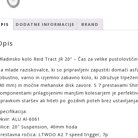
PIS
DODATNE INFORMACIJE
BRAND
Opis
ladinsko kolo Reid Tract JR 20” – Čas za velike pustolovščin
a mlade raziskovalce, ki so pripravljeni zapustiti domači asfa
obustno, varno in izjemno zabavno kolo, ki združuje trpežen
40 mm) in močne mehanske disk zavore. S 7 prestavami Shim
omponentami prilagojenimi manjšim kolesarjem je perfektno za
pravkom staršev ali hiteti po gozdnih poteh brez ustavljanja
pecifikacija:
kvir: ALU Al-6061
ilice: 20″ Suspension, 40mm hoda
restavna ročica: LTWOO A2 7 speed trigger, 7p