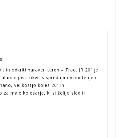
e!
lt in odkriti naraven teren – Tract JR 20” je
 aluminijasti okvir s sprednjim vzmetenjem
ano, velikostjo koles 20” in
 male kolesarje, ki si želijo slediti
.