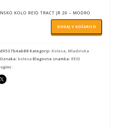
je
je:
NSKO KOLO REID TRACT JR 20 – MODRO
bila:
322,15 €.
INSKO
DODAJ V KOŠARICO
379,00 €.
T
d9537b4ab88
Kategoriji:
Kolesa
,
Mladinska
Oznaka:
kolesa
Blagovna znamka:
REID
rugimi :
RO
na