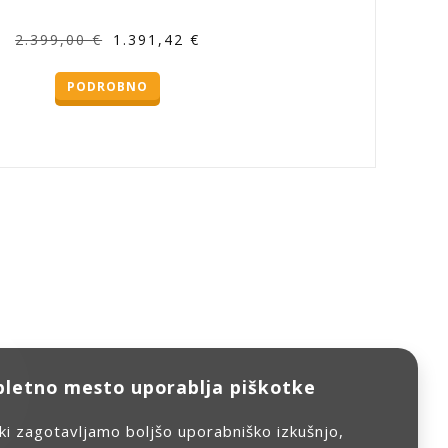
Izvirna
Trenutna
2.399,00
€
1.391,42
€
cena
cena
PODROBNO
je
je:
bila:
1.391,42 €.
2.399,00 €.
pletno mesto uporablja piškotke
tki zagotavljamo boljšo uporabniško izkušnjo,