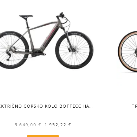
EKTRIČNO GORSKO KOLO BOTTECCHIA…
T
Izvirna
Trenutna
3.649,00
€
1.952,22
€
cena
cena