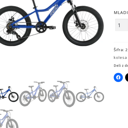
MLADI
MLAD
KOLO
REID
TRAC
Šifra:
2
JR
kolesa
20
Deli z d
-
MOD
količi