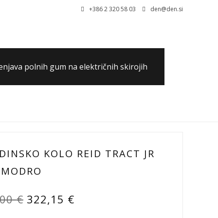
+386 2 320 58 03
den@den.si
njava polnih gum na električnih skirojih
0,00 €
0 artiklov
DINSKO KOLO REID TRACT JR
– MODRO
Izvirna
Trenutna
,00
€
322,15
€
cena
cena