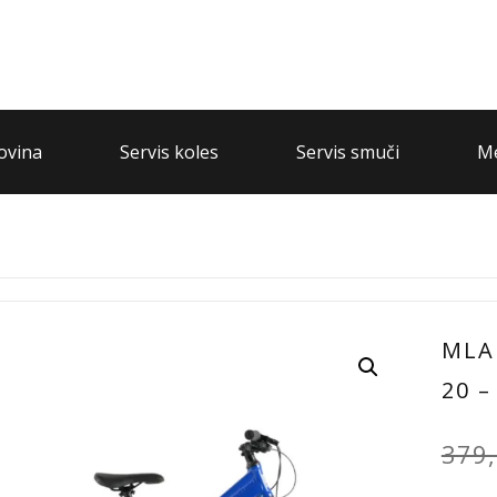
ovina
Servis koles
Servis smuči
Me
MLA
20 
379