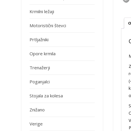
Krmilni ležaji
O
Motoristični števci
Prtljažniki
Opore krmila
M
Z
Trenažerji
r
(
Poganjalci
k
o
Stojala za kolesa
S
Znižano
O
V
Verige
P