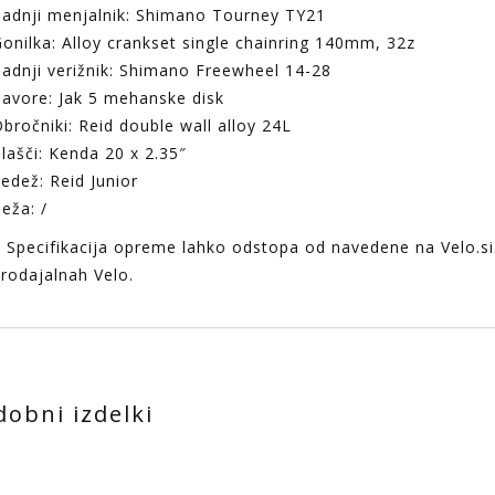
adnji menjalnik: Shimano Tourney TY21
onilka: Alloy crankset single chainring 140mm, 32z
adnji verižnik: Shimano Freewheel 14-28
avore: Jak 5 mehanske disk
bročniki: Reid double wall alloy 24L
lašči: Kenda 20 x 2.35″
edež: Reid Junior
eža: /
 Specifikacija opreme lahko odstopa od navedene na Velo.si.
rodajalnah Velo.
dobni izdelki