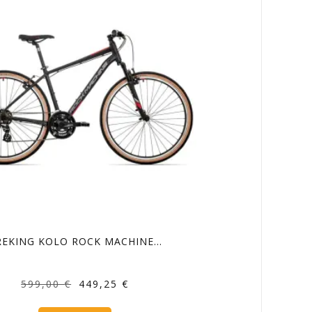
REKING KOLO ROCK MACHINE…
Izvirna
Trenutna
599,00
€
449,25
€
cena
cena