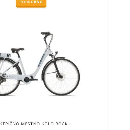
PODROBNO
je
je:
bila:
449,25 €.
599,00 €.
KTRIČNO MESTNO KOLO ROCK…