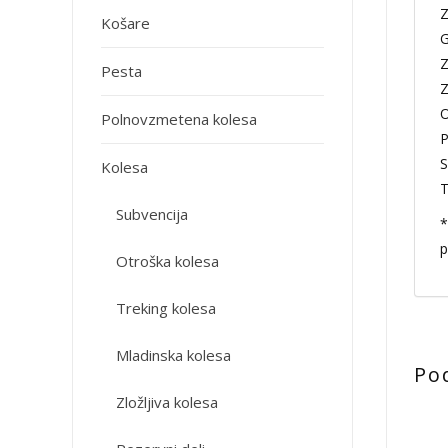
Z
Košare
G
Z
Pesta
Z
O
Polnovzmetena kolesa
P
S
Kolesa
T
Subvencija
*
p
Otroška kolesa
Treking kolesa
Mladinska kolesa
Po
Zložljiva kolesa